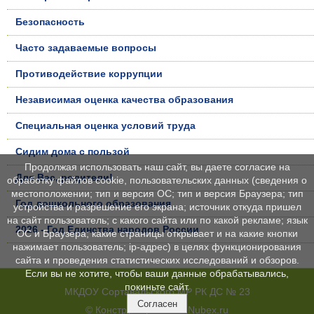
Безопасность
Часто задаваемые вопросы
Противодействие коррупции
Независимая оценка качества образования
Специальная оценка условий труда
Сидим дома с пользой
Продолжая использовать наш сайт, вы даете согласие на
Для Вас, родители!
обработку файлов cookie, пользовательских данных (сведения о
местоположении; тип и версия ОС; тип и версия Браузера; тип
Год дошкольного образования
устройства и разрешение его экрана; источник откуда пришел
на сайт пользователь; с какого сайта или по какой рекламе; язык
2026 - Год Единства народов России
ОС и Браузера; какие страницы открывает и на какие кнопки
нажимает пользователь; ip-адрес) в целях функционирования
сайта и проведения статистических исследований и обзоров.
Если вы не хотите, чтобы ваши данные обрабатывались,
покиньте сайт.
МКДОУ Сортавальского МР РК ДС № 23
Согласен
© Конструктор сайтов
Nubex.ru