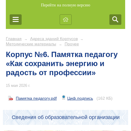
Перейти на полную версию
Главная
Адреса зданий Корпусов
→
→
Методические материалы
Прочее
→
Корпус №6. Памятка педагогу
«Как сохранить энергию и
радость от профессии»
15 мая 2026 г.
Памятка педагогу.pdf
Циф.подпись
(162 КБ)
Сведения об образовательной организации