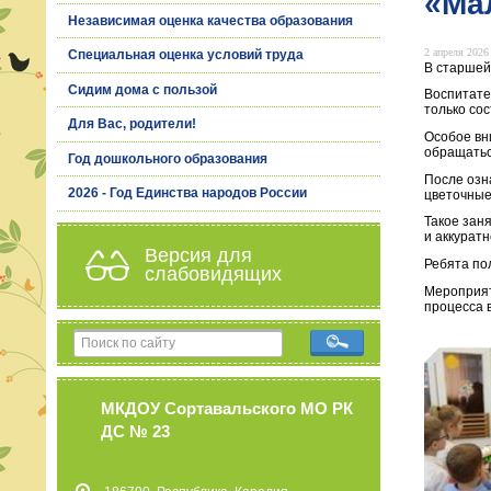
«Ма
Независимая оценка качества образования
2 апреля 2026 
Специальная оценка условий труда
В старшей
Сидим дома с пользой
Воспитател
только со
Для Вас, родители!
Особое вн
обращатьс
Год дошкольного образования
После озн
2026 - Год Единства народов России
цветочные
Такое зан
и аккуратн
Версия для
Ребята по
слабовидящих
Мероприят
процесса в
МКДОУ Сортавальского МО РК
ДС № 23