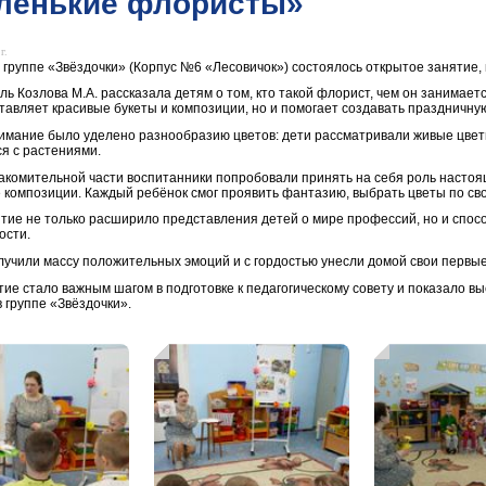
ленькие флористы»
г.
 группе «Звёздочки» (Корпус №6 «Лесовичок») состоялось открытое занятие,
ь Козлова М.А. рассказала детям о том, кто такой флорист, чем он занимаетс
ставляет красивые букеты и композиции, но и помогает создавать праздничн
имание было уделено разнообразию цветов: дети рассматривали живые цветы
я с растениями.
акомительной части воспитанники попробовали принять на себя роль настоя
 композиции. Каждый ребёнок смог проявить фантазию, выбрать цветы по свое
ятие не только расширило представления детей о мире профессий, но и спос
ости.
лучили массу положительных эмоций и с гордостью унесли домой свои первы
ие стало важным шагом в подготовке к педагогическому совету и показало в
 группе «Звёздочки».