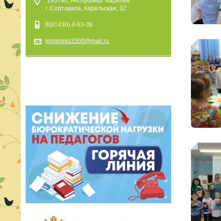
186790, Республика Карелия
г. Сортавала, Карельская, 32
8(81430) 4-63-38
kompleks2300@mail.ru