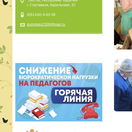
186790, Республика Карелия
г. Сортавала, Карельская, 32
8(81430) 4-63-38
kompleks2300@mail.ru