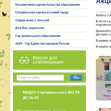
Акци
Независимая оценка качества образования
22 апреля 2026
Специальная оценка условий труда
Ребята ст
Сидим дома с пользой
В гости к
подсчитали
Для Вас, родители!
Дошколята
детского с
Год дошкольного образования
В рамках 
2026 - Год Единства народов России
В наших с
Версия для
слабовидящих
МКДОУ Сортавальского МО РК
ДС № 23