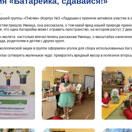
я «Батарейка, сдавайся!»
 г.
аршей группы «Пчёлки» (Корпус №3 «Ладушки») приняли активное участие в эк
 детям пришла Умница, она рассказала, о том какой вред нашей природе прин
, что одна батарейка может отравить пространство, на котором растут 2 дере
-эколята настолько впечатлились рассказам Умницы, о масштабах нанесения
ада, родителям и детям с других групп.
экологической акции в группе оформлен уголок для сбора использованных бат
илах сотворить маленькое чудо: превратить вредный мусор в полезное вторс