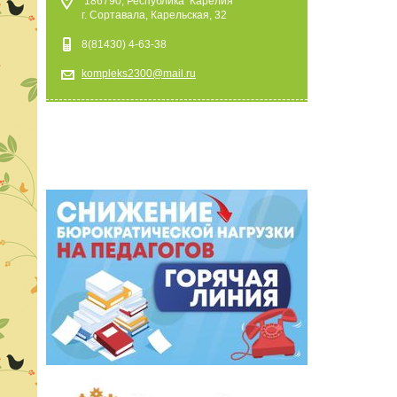
186790, Республика Карелия
г. Сортавала, Карельская, 32
8(81430) 4-63-38
kompleks2300@mail.ru