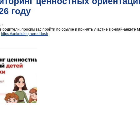
иторинг ценностных ориентаци
26 году
 г.
 родители, просим вас пройти по ссылке и принять участие в онлай-анкете
у
https://anketolog.ru/roddosh