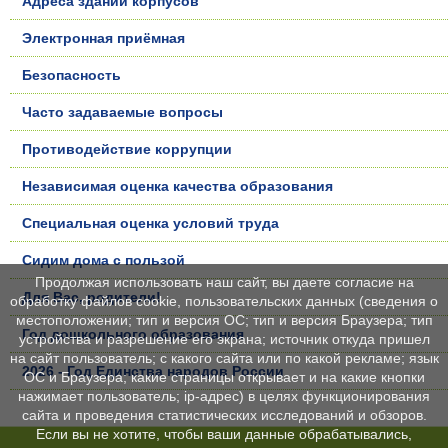
Адреса зданий корпусов
Электронная приёмная
Безопасность
Часто задаваемые вопросы
Противодействие коррупции
Независимая оценка качества образования
Специальная оценка условий труда
Сидим дома с пользой
Продолжая использовать наш сайт, вы даете согласие на
Для Вас, родители!
обработку файлов cookie, пользовательских данных (сведения о
местоположении; тип и версия ОС; тип и версия Браузера; тип
Год дошкольного образования
устройства и разрешение его экрана; источник откуда пришел
на сайт пользователь; с какого сайта или по какой рекламе; язык
2026 - Год Единства народов России
ОС и Браузера; какие страницы открывает и на какие кнопки
нажимает пользователь; ip-адрес) в целях функционирования
сайта и проведения статистических исследований и обзоров.
Если вы не хотите, чтобы ваши данные обрабатывались,