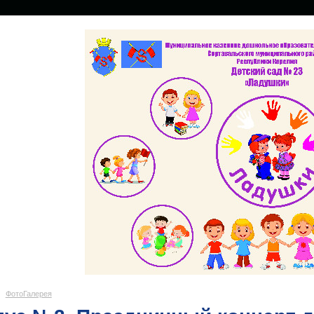
ФотоГалерея