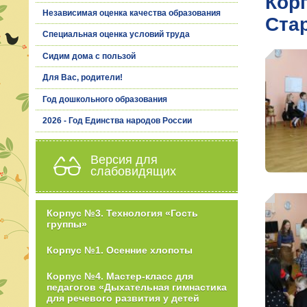
Кор
Независимая оценка качества образования
Ста
Специальная оценка условий труда
Сидим дома с пользой
Для Вас, родители!
Год дошкольного образования
2026 - Год Единства народов России
Версия для
слабовидящих
Корпус №3. Технология «Гость
группы»
Корпус №1. Осенние хлопоты
Корпус №4. Мастер-класс для
педагогов «Дыхательная гимнастика
для речевого развития у детей