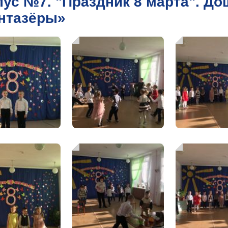
пус №7. "Праздник 8 марта". До
нтазёры»