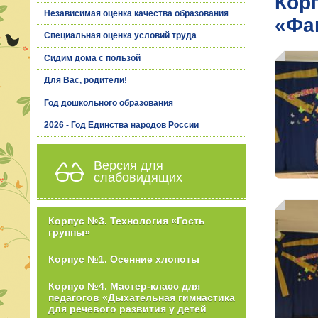
Кор
Независимая оценка качества образования
«Фа
Специальная оценка условий труда
Сидим дома с пользой
Для Вас, родители!
Год дошкольного образования
2026 - Год Единства народов России
Версия для
слабовидящих
Корпус №3. Технология «Гость
группы»
Корпус №1. Осенние хлопоты
Корпус №4. Мастер-класс для
педагогов «Дыхательная гимнастика
для речевого развития у детей