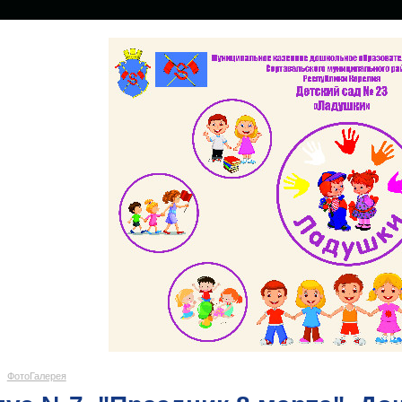
ФотоГалерея