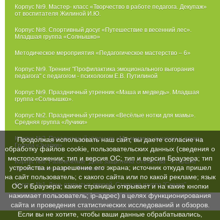
Корпус №9. Мастер- класс «Творчество в работе педагога. Декупаж»
от воспитателя Жилиной И.Ю.
Корпус №8. Спортивный досуг «Путешествие в весенний лес».
Младшая группа «Солнышко»
Методическое мероприятия «Педагогическое мастерство – 6»
Корпус №9. Тренинг "Профилактика эмоционального выгорания
педагога" с педагогом - психологом Е.В. Путилиной
Корпус №9. Праздничный утренник «Маша и медведь». Младшая
группа «Солнышко».
Корпус №2. Праздничный утренник «Весёлые нотки для мамы».
Средняя группа «Лучики»
Корпус №2. Праздничный утренник «Мы мамины сыночки и дочки».
Продолжая использовать наш сайт, вы даете согласие на
Группа «Знайки»
обработку файлов cookie, пользовательских данных (сведения о
местоположении; тип и версия ОС; тип и версия Браузера; тип
Корпус №6. Развлечение "День защитника Отечества". Старшие
устройства и разрешение его экрана; источник откуда пришел
группы "Солнышко" и "Ромашки"
на сайт пользователь; с какого сайта или по какой рекламе; язык
Корпус №1. День открытых дверей. Старшая группа "Сказка"
ОС и Браузера; какие страницы открывает и на какие кнопки
нажимает пользователь; ip-адрес) в целях функционирования
сайта и проведения статистических исследований и обзоров.
Если вы не хотите, чтобы ваши данные обрабатывались,