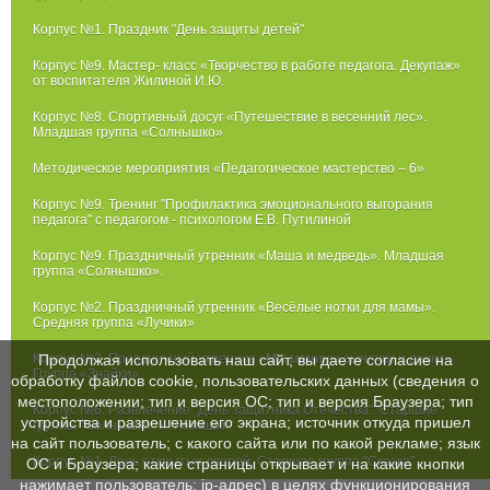
Корпус №1. Праздник "День защиты детей"
Корпус №9. Мастер- класс «Творчество в работе педагога. Декупаж»
от воспитателя Жилиной И.Ю.
Корпус №8. Спортивный досуг «Путешествие в весенний лес».
Младшая группа «Солнышко»
Методическое мероприятия «Педагогическое мастерство – 6»
Корпус №9. Тренинг "Профилактика эмоционального выгорания
педагога" с педагогом - психологом Е.В. Путилиной
Корпус №9. Праздничный утренник «Маша и медведь». Младшая
группа «Солнышко».
Корпус №2. Праздничный утренник «Весёлые нотки для мамы».
Средняя группа «Лучики»
Корпус №2. Праздничный утренник «Мы мамины сыночки и дочки».
Продолжая использовать наш сайт, вы даете согласие на
Группа «Знайки»
обработку файлов cookie, пользовательских данных (сведения о
местоположении; тип и версия ОС; тип и версия Браузера; тип
Корпус №6. Развлечение "День защитника Отечества". Старшие
устройства и разрешение его экрана; источник откуда пришел
группы "Солнышко" и "Ромашки"
на сайт пользователь; с какого сайта или по какой рекламе; язык
Корпус №1. День открытых дверей. Старшая группа "Сказка"
ОС и Браузера; какие страницы открывает и на какие кнопки
нажимает пользователь; ip-адрес) в целях функционирования