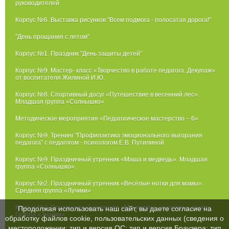
руководителей
Корпус №6. Выставка рисунков "Всем подмога - полосатая дорога!"
"День прощания с летом"
Корпус №1. Праздник "День защиты детей"
Корпус №9. Мастер- класс «Творчество в работе педагога. Декупаж»
от воспитателя Жилиной И.Ю.
Корпус №8. Спортивный досуг «Путешествие в весенний лес».
Младшая группа «Солнышко»
Методическое мероприятия «Педагогическое мастерство – 6»
Корпус №9. Тренинг "Профилактика эмоционального выгорания
педагога" с педагогом - психологом Е.В. Путилиной
Корпус №9. Праздничный утренник «Маша и медведь». Младшая
группа «Солнышко».
Корпус №2. Праздничный утренник «Весёлые нотки для мамы».
Средняя группа «Лучики»
Корпус №2. Праздничный утренник «Мы мамины сыночки и дочки».
Продолжая использовать наш сайт, вы даете согласие на
Группа «Знайки»
обработку файлов cookie, пользовательских данных (сведения о
местоположении; тип и версия ОС; тип и версия Браузера; тип