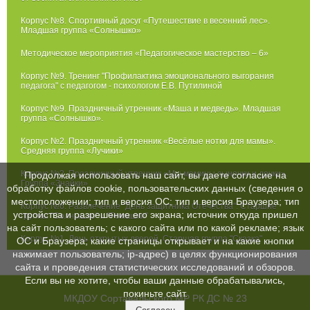
Корпус №8. Спортивный досуг «Путешествие в весенний лес».
Младшая группа «Солнышко»
Методическое мероприятия «Педагогическое мастерство – 6»
Корпус №9. Тренинг "Профилактика эмоционального выгорания
педагога" с педагогом - психологом Е.В. Путилиной
Корпус №9. Праздничный утренник «Маша и медведь». Младшая
группа «Солнышко».
Корпус №2. Праздничный утренник «Весёлые нотки для мамы».
Средняя группа «Лучики»
Корпус №2. Праздничный утренник «Мы мамины сыночки и дочки».
Продолжая использовать наш сайт, вы даете согласие на
Группа «Знайки»
обработку файлов cookie, пользовательских данных (сведения о
местоположении; тип и версия ОС; тип и версия Браузера; тип
Корпус №6. Развлечение "День защитника Отечества". Старшие
устройства и разрешение его экрана; источник откуда пришел
группы "Солнышко" и "Ромашки"
на сайт пользователь; с какого сайта или по какой рекламе; язык
Корпус №1. День открытых дверей. Старшая группа "Сказка"
ОС и Браузера; какие страницы открывает и на какие кнопки
нажимает пользователь; ip-адрес) в целях функционирования
сайта и проведения статистических исследований и обзоров.
Если вы не хотите, чтобы ваши данные обрабатывались,
покиньте сайт.
МКДОУ Сортавальского МР РК ДС № 23